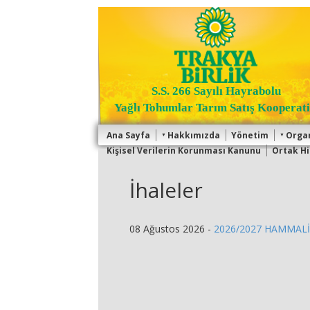
S.S. 266 Sayılı Hayrabolu
Yağlı Tohumlar Tarım Satış Kooperati
Ana Sayfa
Hakkımızda
Yönetim
Orga
Kişisel Verilerin Korunması Kanunu
Ortak Hi
İhaleler
08 Ağustos 2026 -
2026/2027 HAMMALİ