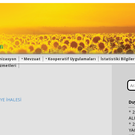
fi
nizasyon
Mevzuat
Kooperatif Uygulamaları
İstatistiki Bilgiler
zmetleri
YE İHALESİ
Du
*
2
AL
*
2
YA