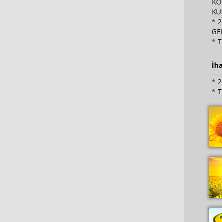
KO
KU
*
2
GE
*
T
İh
*
2
*
T