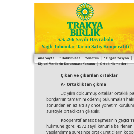
S.S. 266 Sayılı Hayrabolu
Yağlı Tohumlar Tarım Satış Kooperatifi
Ana Sayfa
Hakkımızda
Yönetim
Organizasyon
Kişisel Verilerin Korunması Kanunu
Ortak Hizmetleri
Çıkan ve çıkarılan ortaklar
A- Ortaklıktan çıkma
Üç yılını doldurmuş ortaklar ortaklık pay
borçlarının tamamını ödemiş bulunmaları ha
sonundan en az altı ay önce yönetim kuruluna
suretiyle ortaklıktan çıkabilir.
Kooperatif anasözleşmesinin geçici 1’n
hükmüne göre; 4572 sayılı kanunla belirlenen
yapılandırma süresince ortak üreticilerin koop