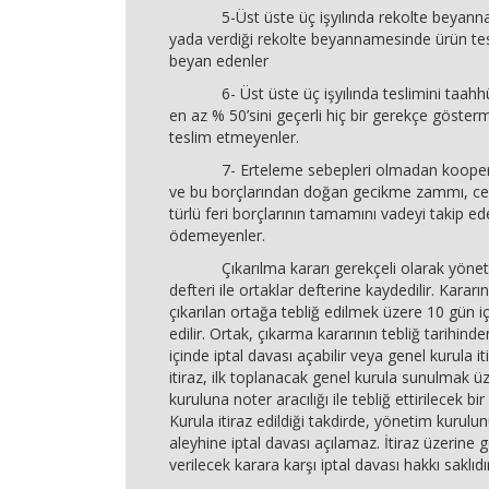
5-Üst üste üç işyılında rekolte beyann
yada verdiği rekolte beyannamesinde ürün t
beyan edenler
6- Üst üste üç işyılında teslimini taahhüt
en az % 50’sini geçerli hiç bir gerekçe göste
teslim etmeyenler.
7- Erteleme sebepleri olmadan kooperati
ve bu borçlarından doğan gecikme zammı, ceza
türlü feri borçlarının tamamını vadeyi takip ede
ödemeyenler.
Çıkarılma kararı gerekçeli olarak yöneti
defteri ile ortaklar defterine kaydedilir. Kararı
çıkarılan ortağa tebliğ edilmek üzere 10 gün i
edilir. Ortak, çıkarma kararının tebliğ tarihinde
içinde iptal davası açabilir veya genel kurula it
itiraz, ilk toplanacak genel kurula sunulmak 
kuruluna noter aracılığı ile tebliğ ettirilecek bir 
Kurula itiraz edildiği takdirde, yönetim kurulu
aleyhine iptal davası açılamaz. İtiraz üzerine 
verilecek karara karşı iptal davası hakkı saklıdı