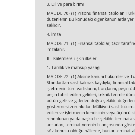
3. Dil ve para birimi
MADDE 70- (1) Yılsonu finansal tabloları Türkç
düzenlenir. Bu konudaki diğer kanunlarda yer a
saklıdır.
4. İmza
MADDE 71- (1) Finansal tablolar, tacir tarafınd
imzalanır.
II - Kalemlere ilişkin ilkeler
1. Tamlık ve mahsup yasağı
MADDE 72- (1) Aksine kanuni hükümler ve T
Standartları saklı kalmak kaydıyla, finansal tabl
işletmenin tüm varlıklarını, borçlarını, peşin ö
peşin tahsil edilen gelirleri, teknik terimle dön
bütün gelir ve giderleri doğru şekilde değerlen
göstermesi zorunludur. Mülkiyeti saklı tutulma
edilen ve işletmenin kendisinin veya üçüncü kişi
rehnolunan ya da başka bir şekilde teminata v
unsurları, teminat verenin bilançosunda gösteri
söz konusu olduğu hâllerde, bunlar teminat a