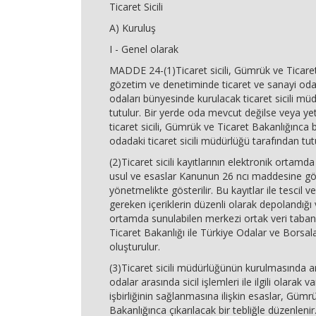
Ticaret Sicili
A) Kuruluş
I - Genel olarak
MADDE 24-(1)Ticaret sicili, Gümrük ve Ticaret
gözetim ve denetiminde ticaret ve sanayi odal
odaları bünyesinde kurulacak ticaret sicili müd
tutulur. Bir yerde oda mevcut değilse veya yete
ticaret sicili, Gümrük ve Ticaret Bakanlığınca b
odadaki ticaret sicili müdürlüğü tarafından tut
(2)Ticaret sicili kayıtlarının elektronik ortamda
usul ve esaslar Kanunun 26 ncı maddesine gör
yönetmelikte gösterilir. Bu kayıtlar ile tescil v
gereken içeriklerin düzenli olarak depolandığı 
ortamda sunulabilen merkezi ortak veri taba
Ticaret Bakanlığı ile Türkiye Odalar ve Borsala
oluşturulur.
(3)Ticaret sicili müdürlüğünün kurulmasında a
odalar arasında sicil işlemleri ile ilgili olarak va
işbirliğinin sağlanmasına ilişkin esaslar, Gümr
Bakanlığınca çıkarılacak bir tebliğle düzenlenir