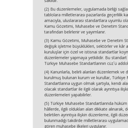
saklıdır.
(2) Bu düzenlemeler, uygulamada birliği sağl
tablolara milletlerarası pazarlarda geçerlilik 
amacıyla, uluslararası standartlara uyumlu ola
Kamu Gözetimi, Muhasebe ve Denetim Stand
tarafından belirlenir ve yayımlanır.
(3) Kamu Gözetimi, Muhasebe ve Denetim St
değişik işletme büyüklükleri, sektörler ve kâ
kuruluşlar için özel ve istisnai standartlar koy
düzenlemeler yapmaya yetkilidir. Bu standart
Türkiye Muhasebe Standartlarının cüz`ü addol
(4) Kanunlarla, belirli alanları düzenlemek ve
kurulmuş bulunan kurum ve kurullar, Türkiy
Standartlarına uygun olmak şartıyla, kendi alanl
olacak standartlar ile ilgili olarak ayrıntıya ilişki
düzenlemeleri yapabilirler.
(5) Türkiye Muhasebe Standartlarında hükü
hâllerde, ilgili oldukları alan dikkate alınarak,
belirtilen ayrıntıya ilişkin düzenleme, ilgili 
bulunmadığı takdirde milletlerarası uygulama
gören muhasebe ilkeleri uygulanır.