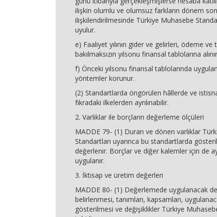
günü itibarıyla gerçekleşmişlerse hesaba katı
ilişkin olumlu ve olumsuz farkların dönem son
ilişkilendirilmesinde Türkiye Muhasebe Standa
uyulur.
e) Faaliyet yılının gider ve gelirleri, ödeme ve t
bakılmaksızın yılsonu finansal tablolarına alınır
f) Önceki yılsonu finansal tablolarında uygul
yöntemler korunur.
(2) Standartlarda öngörülen hâllerde ve istisn
fıkradaki ilkelerden ayrılınabilir.
2. Varlıklar ile borçların değerleme ölçüleri
MADDE 79- (1) Duran ve dönen varlıklar Tür
Standartları uyarınca bu standartlarda gösteri
değerlenir. Borçlar ve diğer kalemler için de a
uygulanır.
3. İktisap ve üretim değerleri
MADDE 80- (1) Değerlemede uygulanacak değ
belirlenmesi, tanımları, kapsamları, uygulana
gösterilmesi ve değişiklikler Türkiye Muhaseb