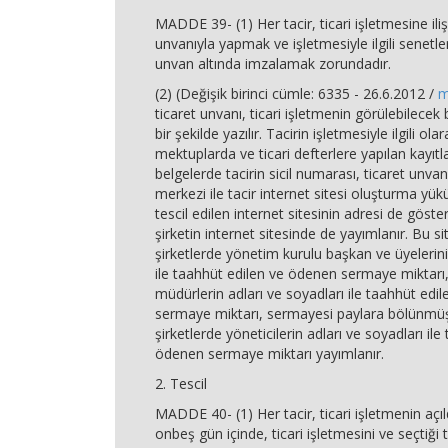
MADDE 39- (1) Her tacir, ticari işletmesine ilişk
unvanıyla yapmak ve işletmesiyle ilgili senetler
unvan altında imzalamak zorundadır.
(2) (Değişik birinci cümle: 6335 - 26.6.2012 /
m
ticaret unvanı, ticari işletmenin görülebilecek 
bir şekilde yazılır. Tacirin işletmesiyle ilgili ola
mektuplarda ve ticari defterlere yapılan kayıtl
belgelerde tacirin sicil numarası, ticaret unvan
merkezi ile tacir internet sitesi oluşturma yü
tescil edilen internet sitesinin adresi de gösteri
şirketin internet sitesinde de yayımlanır. Bu s
şirketlerde yönetim kurulu başkan ve üyelerini
ile taahhüt edilen ve ödenen sermaye miktarı, 
müdürlerin adları ve soyadları ile taahhüt edi
sermaye miktarı, sermayesi paylara bölünmü
şirketlerde yöneticilerin adları ve soyadları il
ödenen sermaye miktarı yayımlanır.
2. Tescil
MADDE 40- (1) Her tacir, ticari işletmenin açıl
onbeş gün içinde, ticari işletmesini ve seçtiği 