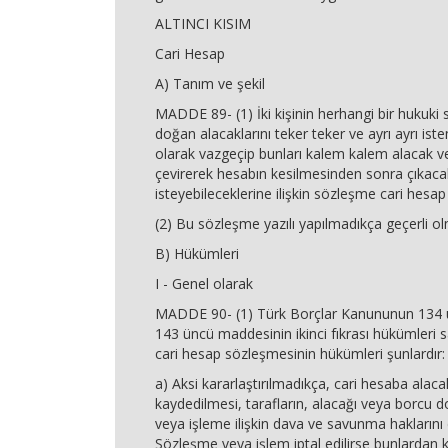
ALTINCI KISIM
Cari Hesap
A) Tanım ve şekil
MADDE 89- (1) İki kişinin herhangi bir hukuki 
doğan alacaklarını teker teker ve ayrı ayrı iste
olarak vazgeçip bunları kalem kalem alacak v
çevirerek hesabın kesilmesinden sonra çıkacak
isteyebileceklerine ilişkin sözleşme cari hesap
(2) Bu sözleşme yazılı yapılmadıkça geçerli o
B) Hükümleri
I - Genel olarak
MADDE 90- (1) Türk Borçlar Kanununun 134 
143 üncü maddesinin ikinci fıkrası hükümleri 
cari hesap sözleşmesinin hükümleri şunlardır:
a) Aksi kararlaştırılmadıkça, cari hesaba alac
kaydedilmesi, tarafların, alacağı veya borcu
veya işleme ilişkin dava ve savunma hakların
Sözleşme veya işlem iptal edilirse bunlardan