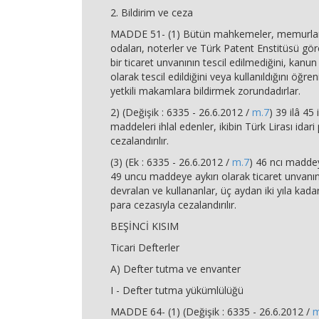
2. Bildirim ve ceza
MADDE 51- (1) Bütün mahkemeler, memurlar, 
odaları, noterler ve Türk Patent Enstitüsü gör
bir ticaret unvanının tescil edilmediğini, kanu
olarak tescil edildiğini veya kullanıldığını öğr
yetkili makamlara bildirmek zorundadırlar.
2) (Değişik : 6335 - 26.6.2012 /
m.7
) 39 ilâ 45 
maddeleri ihlal edenler, ikibin Türk Lirası idari
cezalandırılır.
(3) (Ek : 6335 - 26.6.2012 /
m.7
) 46 ncı maddey
49 uncu maddeye aykırı olarak ticaret unvanın
devralan ve kullananlar, üç aydan iki yıla kada
para cezasıyla cezalandırılır.
BEŞİNCİ KISIM
Ticari Defterler
A) Defter tutma ve envanter
I - Defter tutma yükümlülüğü
MADDE 64- (1) (Değişik : 6335 - 26.6.2012 /
m