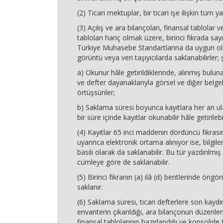
(2) Ticari mektuplar, bir ticari işe ilişkin tüm y
(3) Açılış ve ara bilançoları, finansal tablolar 
tabloları hariç olmak üzere, birinci fıkrada say
Türkiye Muhasebe Standartlarına da uygun ol
görüntü veya veri taşıyıcılarda saklanabilirler; ş
a) Okunur hâle getirildiklerinde, alınmış bulun
ve defter dayanaklarıyla görsel ve diğer belgel
örtüşsünler;
b) Saklama süresi boyunca kayıtlara her an ula
bir süre içinde kayıtlar okunabilir hâle getirileb
(4) Kayıtlar 65 inci maddenin dördüncü fıkrasın
uyarınca elektronik ortama alınıyor ise, bilgiler
basılı olarak da saklanabilir. Bu tür yazdırılmış b
cümleye göre de saklanabilir.
(5) Birinci fıkranın (a) ilâ (d) bentlerinde öngör
saklanır.
(6) Saklama süresi, ticari defterlere son kaydın
envanterin çıkarıldığı, ara bilançonun düzenlen
finansal tablolarının hazırlandığı ve konsolide 