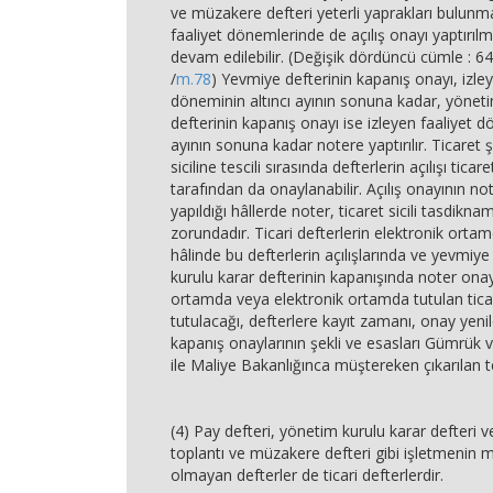
ve müzakere defteri yeterli yaprakları bulunm
faaliyet dönemlerinde de açılış onayı yaptırıl
devam edilebilir. (Değişik dördüncü cümle : 6
/
m.78
) Yevmiye defterinin kapanış onayı, izley
döneminin altıncı ayının sonuna kadar, yöneti
defterinin kapanış onayı ise izleyen faaliyet d
ayının sonuna kadar notere yaptırılır. Ticaret şi
siciline tescili sırasında defterlerin açılışı ticare
tarafından da onaylanabilir. Açılış onayının no
yapıldığı hâllerde noter, ticaret sicili tasdikn
zorundadır. Ticari defterlerin elektronik orta
hâlinde bu defterlerin açılışlarında ve yevmiye
kurulu karar defterinin kapanışında noter onay
ortamda veya elektronik ortamda tutulan ticari
tutulacağı, defterlere kayıt zamanı, onay yenil
kapanış onaylarının şekli ve esasları Gümrük v
ile Maliye Bakanlığınca müştereken çıkarılan teb
(4) Pay defteri, yönetim kurulu karar defteri v
toplantı ve müzakere defteri gibi işletmenin mu
olmayan defterler de ticari defterlerdir.