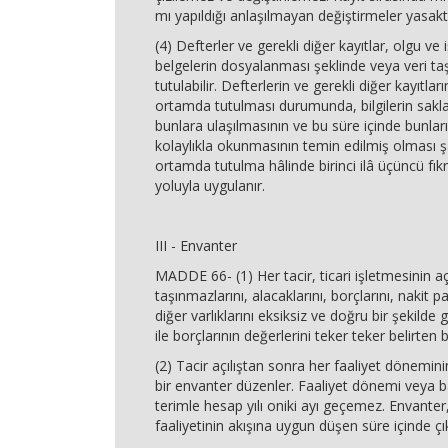
mı yapıldığı anlaşılmayan değiştirmeler yasaktı
(4) Defterler ve gerekli diğer kayıtlar, olgu ve
belgelerin dosyalanması şeklinde veya veri taşıy
tutulabilir. Defterlerin ve gerekli diğer kayıtlar
ortamda tutulması durumunda, bilgilerin sak
bunlara ulaşılmasının ve bu süre içinde bunla
kolaylıkla okunmasının temin edilmiş olması şa
ortamda tutulma hâlinde birinci ilâ üçüncü fık
yoluyla uygulanır.
III - Envanter
MADDE 66- (1) Her tacir, ticari işletmesinin aç
taşınmazlarını, alacaklarını, borçlarını, nakit pa
diğer varlıklarını eksiksiz ve doğru bir şekilde 
ile borçlarının değerlerini teker teker belirten b
(2) Tacir açılıştan sonra her faaliyet dönemi
bir envanter düzenler. Faaliyet dönemi veya b
terimle hesap yılı oniki ayı geçemez. Envanter,
faaliyetinin akışına uygun düşen süre içinde çıka