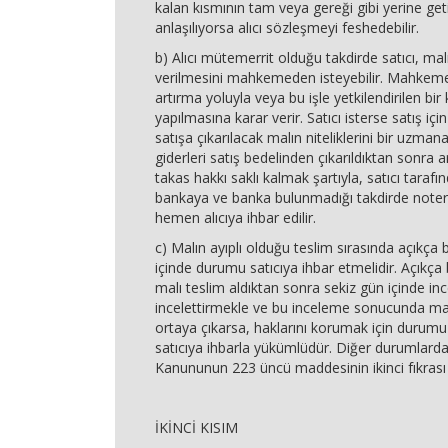
kalan kısmının tam veya gereği gibi yerine ge
anlaşılıyorsa alıcı sözleşmeyi feshedebilir.
b) Alıcı mütemerrit olduğu takdirde satıcı, malı
verilmesini mahkemeden isteyebilir. Mahkeme,
artırma yoluyla veya bu işle yetkilendirilen bir k
yapılmasına karar verir. Satıcı isterse satış için 
satışa çıkarılacak malın niteliklerini bir uzmana 
giderleri satış bedelinden çıkarıldıktan sonra a
takas hakkı saklı kalmak şartıyla, satıcı tarafın
bankaya ve banka bulunmadığı takdirde notere
hemen alıcıya ihbar edilir.
c) Malın ayıplı olduğu teslim sırasında açıkça bel
içinde durumu satıcıya ihbar etmelidir. Açıkça be
malı teslim aldıktan sonra sekiz gün içinde i
incelettirmekle ve bu inceleme sonucunda mal
ortaya çıkarsa, haklarını korumak için durumu
satıcıya ihbarla yükümlüdür. Diğer durumlarda
Kanununun 223 üncü maddesinin ikinci fıkrası 
İKİNCİ KISIM