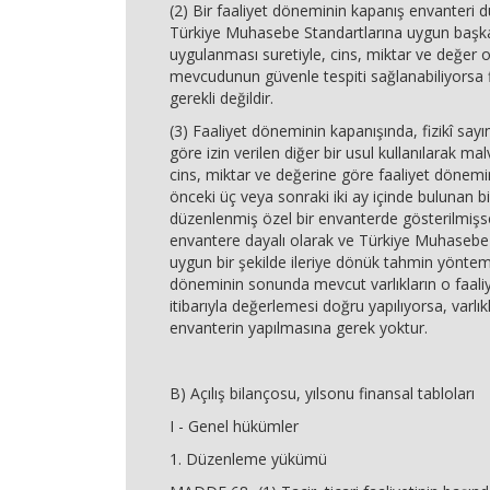
(2) Bir faaliyet döneminin kapanış envanteri
Türkiye Muhasebe Standartlarına uygun başk
uygulanması suretiyle, cins, miktar ve değer o
mevcudunun güvenle tespiti sağlanabiliyorsa f
gerekli değildir.
(3) Faaliyet döneminin kapanışında, fizikî sayı
göre izin verilen diğer bir usul kullanılarak mal
cins, miktar ve değerine göre faaliyet dönem
önceki üç veya sonraki iki ay içinde bulunan bir
düzenlenmiş özel bir envanterde gösterilmişse
envantere dayalı olarak ve Türkiye Muhasebe 
uygun bir şekilde ileriye dönük tahmin yöntemi
döneminin sonunda mevcut varlıkların o faal
itibarıyla değerlemesi doğru yapılıyorsa, varlıkl
envanterin yapılmasına gerek yoktur.
B) Açılış bilançosu, yılsonu finansal tabloları
I - Genel hükümler
1. Düzenleme yükümü