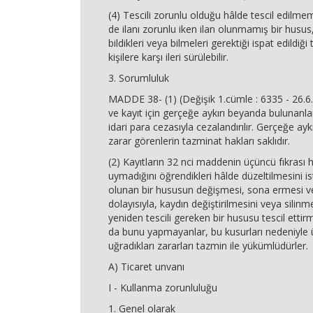
(4) Tescili zorunlu olduğu hâlde tescil edilmemi
de ilanı zorunlu iken ilan olunmamış bir husu
bildikleri veya bilmeleri gerektiği ispat edildiğ
kişilere karşı ileri sürülebilir.
3. Sorumluluk
MADDE 38- (1) (Değişik 1.cümle : 6335 - 26.6
ve kayıt için gerçeğe aykırı beyanda bulunanlar,
idari para cezasıyla cezalandırılır. Gerçeğe aykı
zarar görenlerin tazminat hakları saklıdır.
(2) Kayıtların 32 nci maddenin üçüncü fıkrası
uymadığını öğrendikleri hâlde düzeltilmesini i
olunan bir hususun değişmesi, sona ermesi ve
dolayısıyla, kaydın değiştirilmesini veya silin
yeniden tescili gereken bir hususu tescil etti
da bunu yapmayanlar, bu kusurları nedeniyle ü
uğradıkları zararları tazmin ile yükümlüdürler.
A) Ticaret unvanı
I - Kullanma zorunluluğu
1. Genel olarak