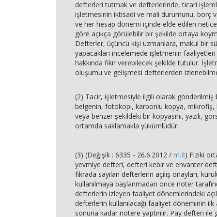
defterleri tutmak ve defterlerinde, ticari işlemle
işletmesinin iktisadi ve mali durumunu, borç ve 
ve her hesap dönemi içinde elde edilen netice
göre açıkça görülebilir bir şekilde ortaya koy
Defterler, üçüncü kişi uzmanlara, makul bir sü
yapacakları incelemede işletmenin faaliyetler
hakkında fikir verebilecek şekilde tutulur. İşlet
oluşumu ve gelişmesi defterlerden izlenebilmel
(2) Tacir, işletmesiyle ilgili olarak gönderilmiş
belgenin, fotokopi, karbonlu kopya, mikrofiş, 
veya benzer şekildeki bir kopyasını, yazılı, gör
ortamda saklamakla yükümlüdür.
(3) (Değişik : 6335 - 26.6.2012 /
m.8
) Fiziki o
yevmiye defteri, defteri kebir ve envanter def
fıkrada sayılan defterlerin açılış onayları, kuru
kullanılmaya başlanmadan önce noter tarafınd
defterlerin izleyen faaliyet dönemlerindeki açıl
defterlerin kullanılacağı faaliyet döneminin il
sonuna kadar notere yaptırılır. Pay defteri ile 