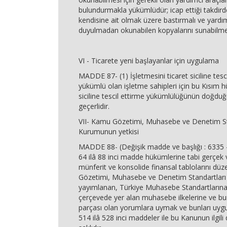
bulundurmakla yükümlüdür; icap ettiği takdirde 
kendisine ait olmak üzere bastırmalı ve yardım
duyulmadan okunabilen kopyalarını sunabilmel
VI - Ticarete yeni başlayanlar için uygulama
MADDE 87- (1) İşletmesini ticaret siciline tesc
yükümlü olan işletme sahipleri için bu Kısım h
siciline tescil ettirme yükümlülüğünün doğduğ
geçerlidir.
VII- Kamu Gözetimi, Muhasebe ve Denetim St
Kurumunun yetkisi
MADDE 88- (Değişik madde ve başlığı : 6335 
64 ilâ 88 inci madde hükümlerine tabi gerçek ve
münferit ve konsolide finansal tablolarını dü
Gözetimi, Muhasebe ve Denetim Standartları
yayımlanan, Türkiye Muhasebe Standartların
çerçevede yer alan muhasebe ilkelerine ve bu
parçası olan yorumlara uymak ve bunları uyg
514 ilâ 528 inci maddeler ile bu Kanunun ilgili