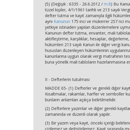
(5) (Değişik : 6335 - 26.6.2012 /
m.8
) Bu Kanu
tüzel kişiler, 4/1/1961 tarihli ve 213 sayılı V
defter tutma ve kayıt zamanıyla ilgili hükümleri
aynı
Kanunun
175 inci ve mükerrer 257 nci ma
yetkiye istinaden yapılan düzenlemelere uym
Kanunun defter tutma, envanter, mali tablola
aktifleştirme, karşılıklar, hesaplar, değerleme
hükümleri 213 sayılı Kanun ile diğer vergi kanu
hususları düzenleyen hükümlerinin uygulanma
kanunlarına uygun olarak vergi matrahının tes
buna yönelik mali tabloların hazırlanmasına en
II - Defterlerin tutulması
MADDE 65- (1) Defterler ve gerekli diğer kayıt
Kısaltmalar, rakamlar, harfler ve semboller kul
bunların anlamları açıkça belirtilmelidir.
(2) Defterlere yazımlar ve diğer gerekli kayıtla
zamanında ve düzenli olarak yapılır.
(3) Bir yazım veya kayıt, önceki içeriği belirl
çizilemez ve değiştirilemez. Kayıt sırasında 