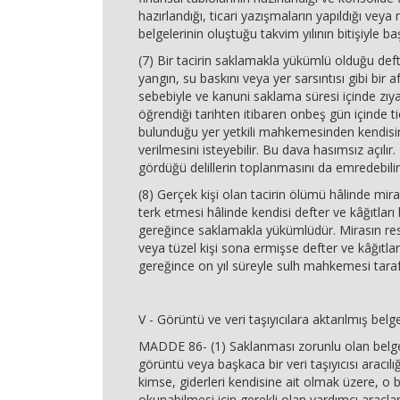
hazırlandığı, ticari yazışmaların yapıldığı ve
belgelerinin oluştuğu takvim yılının bitişiyle baş
(7) Bir tacirin saklamakla yükümlü olduğu deft
yangın, su baskını veya yer sarsıntısı gibi bir af
sebebiyle ve kanuni saklama süresi içinde zıya
öğrendiği tarihten itibaren onbeş gün içinde ti
bulunduğu yer yetkili mahkemesinden kendisin
verilmesini isteyebilir. Bu dava hasımsız açılı
gördüğü delillerin toplanmasını da emredebilir
(8) Gerçek kişi olan tacirin ölümü hâlinde miras
terk etmesi hâlinde kendisi defter ve kâğıtları b
gereğince saklamakla yükümlüdür. Mirasın res
veya tüzel kişi sona ermişse defter ve kâğıtlar 
gereğince on yıl süreyle sulh mahkemesi taraf
V - Görüntü ve veri taşıyıcılara aktarılmış belge
MADDE 86- (1) Saklanması zorunlu olan belge
görüntü veya başkaca bir veri taşıyıcısı aracılı
kimse, giderleri kendisine ait olmak üzere, o b
okunabilmesi için gerekli olan yardımcı araçlar