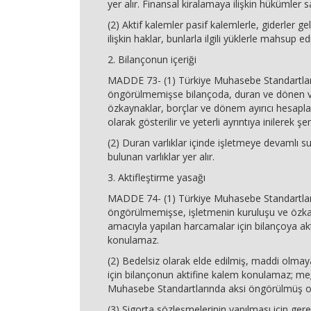
yer alır. Finansal kiralamaya ilişkin hükümler sa
(2) Aktif kalemler pasif kalemlerle, giderler ge
ilişkin haklar, bunlarla ilgili yüklerle mahsup e
2. Bilançonun içeriği
MADDE 73- (1) Türkiye Muhasebe Standartlar
öngörülmemişse bilançoda, duran ve dönen va
özkaynaklar, borçlar ve dönem ayırıcı hesapla
olarak gösterilir ve yeterli ayrıntıya inilerek şem
(2) Duran varlıklar içinde işletmeye devamlı su
bulunan varlıklar yer alır.
3. Aktifleştirme yasağı
MADDE 74- (1) Türkiye Muhasebe Standartlar
öngörülmemişse, işletmenin kuruluşu ve özk
amacıyla yapılan harcamalar için bilançoya ak
konulamaz.
(2) Bedelsiz olarak elde edilmiş, maddi olmaya
için bilançonun aktifine kalem konulamaz; me
Muhasebe Standartlarında aksi öngörülmüş o
(3) Sigorta sözleşmelerinin yapılması için gerek