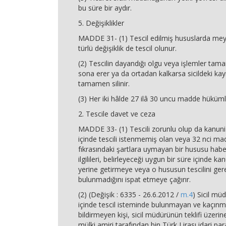
bu süre bir aydır.
5. Değişiklikler
MADDE 31- (1) Tescil edilmiş hususlarda me
türlü değişiklik de tescil olunur.
(2) Tescilin dayandığı olgu veya işlemler ta
sona erer ya da ortadan kalkarsa sicildeki ka
tamamen silinir.
(3) Her iki hâlde 27 ilâ 30 uncu madde hükümler
2. Tescile davet ve ceza
MADDE 33- (1) Tescili zorunlu olup da kanuni 
içinde tescili istenmemiş olan veya 32 nci m
fıkrasındaki şartlara uymayan bir hususu habe
ilgilileri, belirleyeceği uygun bir süre içinde ka
yerine getirmeye veya o hususun tescilini ger
bulunmadığını ispat etmeye çağırır.
(2) (Değişik : 6335 - 26.6.2012 /
m.4
) Sicil mü
içinde tescil isteminde bulunmayan ve kaçınm
bildirmeyen kişi, sicil müdürünün teklifi üzeri
mülki amiri tarafından bin Türk Lirası idari par