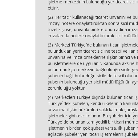
işletme merkezinin bulunduğu yer ticaret sicilin
ettirir.
(2) Her tacir kullanacağı ticaret unvanını ve b
imzayı notere onaylattırdıktan sonra sicil müd
tüzel kişi ise, unvanla birlikte onun adına imza
imzaları da notere onaylattırılarak sicil müdürl
(3) Merkezi Türkiye`de bulunan ticari işletmele
bulundukları yerin ticaret siciline tescil ve ilan
unvanına ve imza örneklerine ilişkin birinci ve 
bu işletmelere de uygulanır. Kanunda aksine
bulunmadıkça merkezin bağlı olduğu sicile geçi
şubenin bağlı bulunduğu sicile de tescil olunu
şubenin bulunduğu yer sicil müdürlüğünün ayr
zorunluluğu yoktur.
(4) Merkezleri Türkiye dışında bulunan ticari i
Türkiye`deki şubeleri, kendi ülkelerinin kanunla
unvanına ilişkin hükümleri saklı kalmak şartıyla,
işletmeler gibi tescil olunur. Bu şubeler için ye
Türkiye`de bulunan tam yetkili bir ticari mümess
işletmenin birden çok şubesi varsa, ilk şubeni
açılacak şubeler yerli ticari işletmelerin şubeler