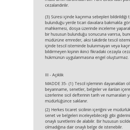
cezalandırılır.
(3) Süresi içinde kaçınma sebepleri bildirildiği t
bulunduğu yerde ticari davalara bakmakla görev
mahkemesi, dosya üzerinde inceleme yaparak t
bir hususun bulunduğu sonucuna varırsa, bunun 
müdürüne emreder, aksi takdirde tescil istemi
içinde tescil isteminde bulunmayan veya kaçı
bildirmeyen kişinin ikinci fıkradaki cezayla cez
hükmünün uygulanmasına engel oluşturmaz.
III - Açıklık
MADDE 35- (1) Tescil işleminin dayanakları ol
beyanname, senetler, belgeler ve ilanları içer
üzerlerine sicil defterinin tarih ve numaraları ya
müdürlüğünce saklanır.
(2) Herkes ticaret sicilinin içeriğini ve müdür
senet ve belgeleri inceleyebileceği gibi gideri
onaylı suretlerini de alabilir. Bir hususun sicild
olmadığına dair onaylı belge de istenebilir.