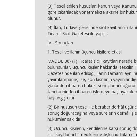
(3) Tescil edilen hususlar, kanun veya Kanun
göre çıkarılacak yönetmelikte aksine bir hük
olunur.
(4) İlan, Türkiye genelinde sicil kayıtlarının il
Ticaret Sicili Gazetesi ile yapılır.
IV - Sonuçları
1. Tescil ve ilanın üçüncü kişilere etkisi
MADDE 36- (1) Ticaret sicili kayıtları nerede 
bulunsunlar, üçüncü kişiler hakkında, tescilin Tü
Gazetesinde ilan edildiği; ilanın tamamı aynı 
yayımlanmamış ise, son kısmının yayımlandığı
gününden itibaren hukuki sonuçlarını doğurur. 
ilanı tarihinden itibaren işlemeye başlayacak 
başlangıç olur.
(2) Bir hususun tescil ile beraber derhâl üçünc
sonuç doğuracağına veya sürelerin derhâl işley
hükümler saklıdır.
(3) Üçüncü kişilerin, kendilerine karşı sonuç
sicil kayıtlarını bilmediklerine ilişkin iddiaları d