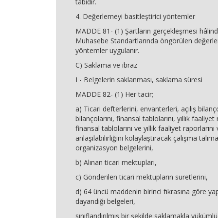
tabidir.
4. Değerlemeyi basitleştirici yöntemler
MADDE 81- (1) Şartların gerçekleşmesi hâlind
Muhasebe Standartlarında öngörülen değerleme
yöntemler uygulanır.
C) Saklama ve ibraz
I - Belgelerin saklanması, saklama süresi
MADDE 82- (1) Her tacir;
a) Ticari defterlerini, envanterleri, açılış bilanç
bilançolarını, finansal tablolarını, yıllık faaliyet
finansal tablolarını ve yıllık faaliyet raporların
anlaşılabilirliğini kolaylaştıracak çalışma talimat
organizasyon belgelerini,
b) Alınan ticari mektupları,
c) Gönderilen ticari mektupların suretlerini,
d) 64 üncü maddenin birinci fıkrasına göre yapı
dayandığı belgeleri,
sınıflandırılmış bir şekilde saklamakla yükümlü