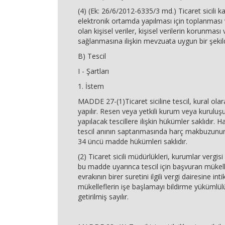
(4) (Ek: 26/6/2012-6335/3 md.) Ticaret sicili ka
elektronik ortamda yapılması için toplanması 
olan kişisel veriler, kişisel verilerin korunması 
sağlanmasına ilişkin mevzuata uygun bir şekil
B) Tescil
I - Şartları
1. İstem
MADDE 27-(1)Ticaret siciline tescil, kural ola
yapılır. Resen veya yetkili kurum veya kuruluş
yapılacak tescillere ilişkin hükümler saklıdır. H
tescil anının saptanmasında harç makbuzunun ta
34 üncü madde hükümleri saklıdır.
(2) Ticaret sicili müdürlükleri, kurumlar vergis
bu madde uyarınca tescil için başvuran mükell
evrakının birer suretini ilgili vergi dairesine intik
mükelleflerin işe başlamayı bildirme yükümlülü
getirilmiş sayılır.