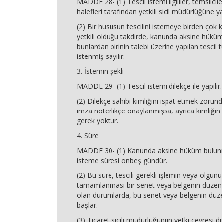
MADDE 28- (1) Tescil istemi ilgililer, temsilcil
halefleri tarafından yetkili sicil müdürlüğüne yap
(2) Bir hususun tescilini istemeye birden çok
yetkili olduğu takdirde, kanunda aksine hük
bunlardan birinin talebi üzerine yapılan tescil
istenmiş sayılır.
3. İstemin şekli
MADDE 29- (1) Tescil istemi dilekçe ile yapılır.
(2) Dilekçe sahibi kimliğini ispat etmek zorund
imza noterlikçe onaylanmışsa, ayrıca kimliğin
gerek yoktur.
4. Süre
MADDE 30- (1) Kanunda aksine hüküm bulunma
isteme süresi onbeş gündür.
(2) Bu süre, tescili gerekli işlemin veya olgunu
tamamlanması bir senet veya belgenin düzen
olan durumlarda, bu senet veya belgenin düze
başlar.
(3) Ticaret sicili müdürlüğünün yetki çevresi dı