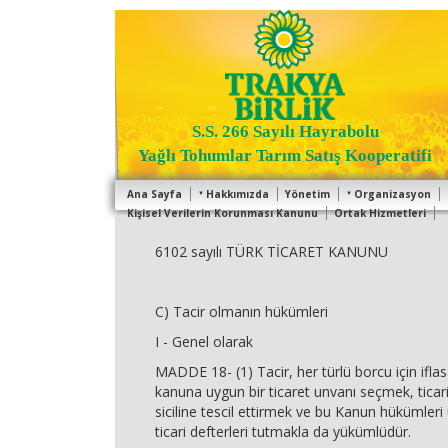
S.S. 266 Sayılı Hayrabolu
Yağlı Tohumlar Tarım Satış Kooperatifi
Ana Sayfa
Hakkımızda
Yönetim
Organizasyon
Kişisel Verilerin Korunması Kanunu
Ortak Hizmetleri
6102 sayılı TÜRK TİCARET KANUNU
C) Tacir olmanın hükümleri
I - Genel olarak
MADDE 18- (1) Tacir, her türlü borcu için iflasa
kanuna uygun bir ticaret unvanı seçmek, ticari 
siciline tescil ettirmek ve bu Kanun hükümleri 
ticari defterleri tutmakla da yükümlüdür.