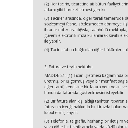
(2) Her tacirin, ticaretine ait bütün faaliyetlerin
adamı gibi hareket etmesi gerekir.
(3) Tacirler arasında, diğer tarafı temerrüde
sözleşmeyi feshe, sözleşmeden dönmeye ilişk
ihtarlar noter aracılığıyla, taahhütlü mektupla,
güvenli elektronik imza kullanılarak kayıtlı ele
ile yapılır.
(4) Tacir sıfatına bağlı olan diğer hükümler sakl
3. Fatura ve teyit mektubu
MADDE 21- (1) Ticari işletmesi bağlamında bi
üretmiş, bir iş görmüş veya bir menfaat sağla
diğer taraf, kendisine bir fatura verilmesini v
bunun da faturada gösterilmesini isteyebilir.
(2) Bir fatura alan kişi aldığı tarihten itibaren 
faturanın içeriği hakkında bir itirazda bulunma
kabul etmiş sayılır.
(3) Telefonla, telgrafla, herhangi bir iletişim v
veya diğer bir teknik araçla ya da sözlü olara