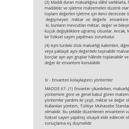
(3) Maddi duran malvarlığına dâhil varlıklarla
maddeler ve işletme malzemeleri düzenli olar
toplam değerleri işletme için ikinci derecede
değişmeyen miktar ve değerle envantere al
ki, bunların mevcutları miktar, değer ve bile
küçük değişikliklere uğramış olsunlar. Ancak, k
bir fiziksel sayım yapılması zorunludur.
(4) Aynı türdeki stok malvarlığı kalemleri, diğer
veya yaklaşık aynı değerdeki taşınabilir malvarl
borçlar ayrı ayrı gruplar hâlinde toplanabilir ve
değer ile envantere konulabilir.
IV - Envanteri kolaylaştırıcı yöntemler
MADDE 67- (1) Envanter çıkarılırken, malvarl
yöntemine göre ve genel kabul gören matemati
yöntemler yardımı ile çeşit, miktar ve değer ola
Kullanılan yöntem, Türkiye Muhasebe Standar
olmalıdır. Bu şekilde düzenlenen envanterin va
fiziksel sayım yapılmış olsaydı elde edilecek 
sonuçlarına eş düşmelidir.